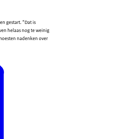
n gestart. “Dat is
ven helaas nog te weinig
r moesten nadenken over