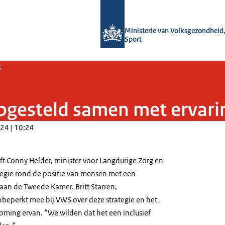
Naar de homepage van Doe onbeper
Ministerie van Volksgezondheid,
Sport
s
opgesteld samen met ervar
24 | 10:24
ft Conny Helder, minister voor Langdurige Zorg en
ategie rond de positie van mensen met een
an de Tweede Kamer. Britt Starren,
eperkt mee bij VWS over deze strategie en het
oming ervan. “We wilden dat het een inclusief