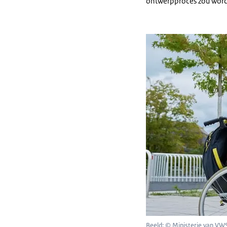
ontwerpproces zou wor
Beeld: © Ministerie van VW