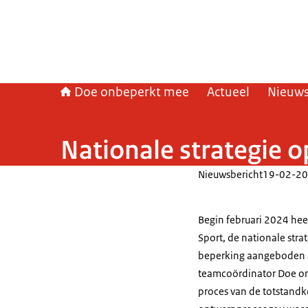
Doe onbeperkt mee
Actueel
Nieuw
Nationale strategie 
Nieuwsbericht
19-02-20
Begin februari 2024 hee
Sport, de nationale str
beperking aangeboden a
teamcoördinator Doe onb
proces van de totstandk