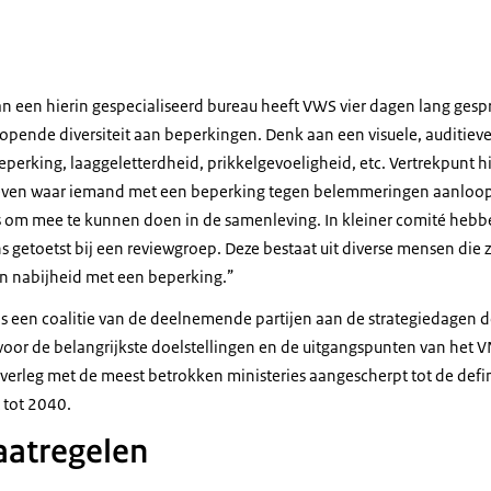
ale-strategie_ALLEEN te gebruiken voor NB en bij nieuwsbericht op site Dom
n een hierin gespecialiseerd bureau heeft VWS vier dagen lang ges
pende diversiteit aan beperkingen. Denk aan een visuele, auditieve
eperking, laaggeletterdheid, prikkelgevoeligheid, etc. Vertrekpunt h
s leven waar iemand met een beperking tegen belemmeringen aanloop
s om mee te kunnen doen in de samenleving. In kleiner comité heb
s getoetst bij een reviewgroep. Deze bestaat uit diverse mensen die 
n nabijheid met een beperking.”
is een coalitie van de deelnemende partijen aan de strategiedagen d
voor de belangrijkste doelstellingen en de uitgangspunten van het V
overleg met de meest betrokken ministeries aangescherpt tot de defi
t tot 2040.
aatregelen