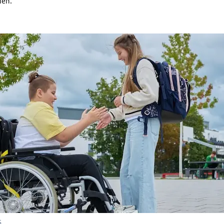
den.”
S