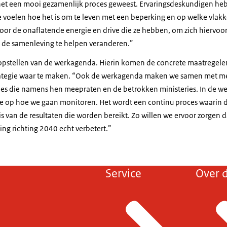
s het een mooi gezamenlijk proces geweest. Ervaringsdeskundigen h
oelen hoe het is om te leven met een beperking en op welke vlak
voor de onaflatende energie en drive die ze hebben, om zich hiervoor 
 de samenleving te helpen veranderen.”
 opstellen van de werkagenda. Hierin komen de concrete maatregelen
strategie waar te maken. “Ook de werkagenda maken we samen met 
ies die namens hen meepraten en de betrokken ministeries. In de w
we op hoe we gaan monitoren. Het wordt een continu proces waarin
 van de resultaten die worden bereikt. Zo willen we ervoor zorgen da
g richting 2040 echt verbetert.”
Service
Over d