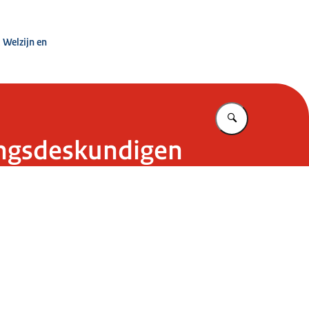
kt mee
 Welzijn en
Vul in wat u z
ingsdeskundigen