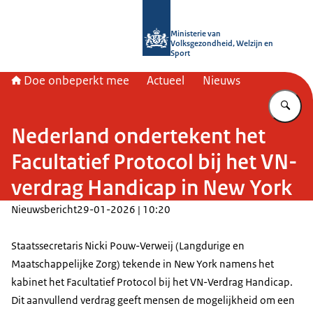
Naar de homepage van Doe onbeper
Ministerie van
Volksgezondheid, Welzijn en
Sport
Doe onbeperkt mee
Actueel
Nieuws
Vu
Nederland ondertekent het
Facultatief Protocol bij het VN-
verdrag Handicap in New York
Nieuwsbericht
29-01-2026 | 10:20
Staatssecretaris Nicki Pouw-Verweij (Langdurige en
Maatschappelijke Zorg) tekende in New York namens het
kabinet het Facultatief Protocol bij het VN-Verdrag Handicap.
Dit aanvullend verdrag geeft mensen de mogelijkheid om een