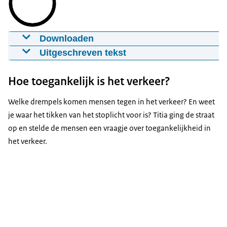
Downloaden
Digitale toegankelijkheid
Uitgeschreven tekst
27-05-2025
00:02:11
mp4
Ik heb het gevoel dat dat vooral
Hoe toegankelijk is het verkeer?
voor bijvoorbeeld blinde mensen is...
Download
Maar gebruiken die dan ook social media?
Welke drempels komen mensen tegen in het verkeer? En weet
- Ja.
Ondertiteling
je waar het tikken van het stoplicht voor is? Titia ging de straat
Ja? Oke.
srt
op en stelde de mensen een vraagje over toegankelijkheid in
Hoe maak je een toegankelijke social media post?
het verkeer.
Download
Mijn naam is Titia Hoogendoorn en vandaag stel
ik een vraagje over digitale toegankelijkheid.
Audiobeschrijving
Mag ik jou een vraagje stellen?
mp3
- Ja hoor!
Ja hoor, dat mag.
Download
- Tuurlijk.
In juni gaat de Europese Toegankelijkheidsrichtlijn