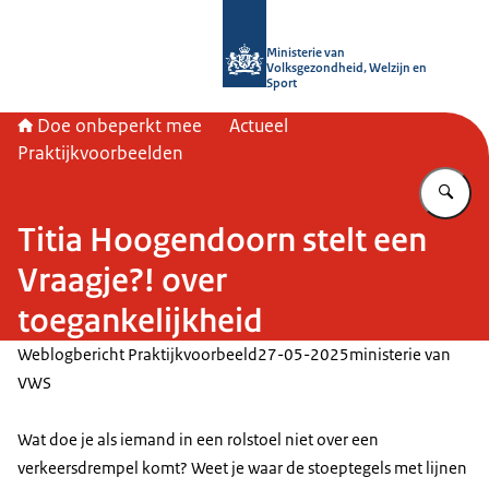
Naar de homepage van Doe onbeper
Ministerie van
Volksgezondheid, Welzijn en
Sport
Doe onbeperkt mee
Actueel
Praktijkvoorbeelden
Vu
Titia Hoogendoorn stelt een
Vraagje?! over
toegankelijkheid
Weblogbericht Praktijkvoorbeeld
27-05-2025
ministerie van
VWS
Wat doe je als iemand in een rolstoel niet over een
verkeersdrempel komt? Weet je waar de stoeptegels met lijnen