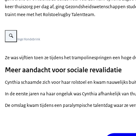
keer thuiszorg per dag af, ging Gezondsheidswetenschappen stud
traint mee met het Rolstoelrugby Talentteam.
Vergroot afbeelding Cynthia in haar rolstoel in een vrij leeg bruin café, haar
Beeld: © Inge Hondebrink
Ze was vijftien toen ze tijdens het trampolinespringen een hoge d
Meer aandacht voor sociale revalidatie
Cynthia schaamde zich voor haar rolstoel en kwam nauwelijks bui
In de eerste jaren na haar ongeluk was Cynthia afhankelijk van thu
De omslag kwam tijdens een paralympische talentdag waar ze versc