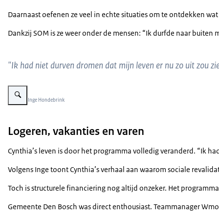
Daarnaast oefenen ze veel in echte situaties om te ontdekken wat
Dankzij SOM is ze weer onder de mensen: “Ik durfde naar buiten m
"Ik had niet durven dromen dat mijn leven er nu zo uit zou zi
Vergroot afbeelding Cynthia in haar fietsrolstoel in het park, haar coach st
Beeld: © Inge Hondebrink
Logeren, vakanties en varen
Cynthia’s leven is door het programma volledig veranderd. “Ik had
Volgens Inge toont Cynthia’s verhaal aan waarom sociale revalidati
Toch is structurele financiering nog altijd onzeker. Het program
Gemeente Den Bosch was direct enthousiast. Teammanager Wmo Teun 