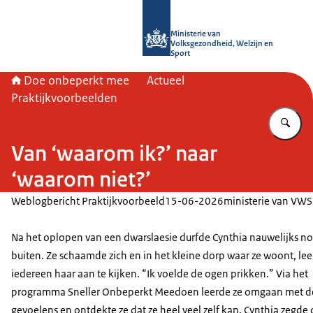
Naar de homepage van Doe onbeper
Ministerie van
Volksgezondheid, Welzijn en
Sport
Doe onbeperkt mee
Actueel
Praktijkvoorbeelden
Vu
Van ‘waarom ik?’ naar
‘waarom niet?’
Weblogbericht Praktijkvoorbeeld
15-06-2026
ministerie van VWS
Na het oplopen van een dwarslaesie durfde Cynthia nauwelijks no
buiten. Ze schaamde zich en in het kleine dorp waar ze woont, le
iedereen haar aan te kijken. “Ik voelde de ogen prikken.” Via het
programma Sneller Onbeperkt Meedoen leerde ze omgaan met d
gevoelens en ontdekte ze dat ze heel veel zelf kan. Cynthia zegde 